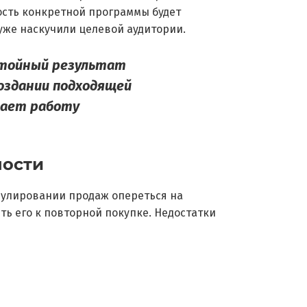
ость конкретной программы будет
 уже наскучили целевой аудитории.
стойный результат
оздании подходящей
щает работу
ности
мулировании продаж опереться на
ть его к повторной покупке. Недостатки