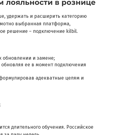
м лояльности в рознице
ше, удержать и расширить категорию
амотно выбранная платформа,
 решение – подключение kilbil.
х обновлении и замене;
 обновляя ее в момент подключения
сформулировав адекватные целям и
;
тся длительного обучения. Российское
 за пару недель.