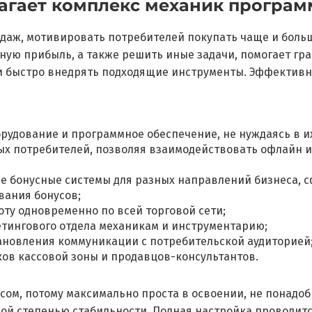
длагает комплекс механик програм
одаж, мотивировать потребителей покупать чаще и боль
ную прибыль, а также решить иные задачи, помогает гр
быстро внедрять подходящие инструменты. Эффективное
орудование и программное обеспечение, не нуждаясь в и
ых потребителей, позволяя взаимодействовать офлайн и
е бонусные системы для разных направлений бизнеса, 
вания бонусов;
оту одновременно по всей торговой сети;
етингового отдела механикам и инструментарию;
ановления коммуникации с потребительской аудиторией
ков кассовой зоны и продавцов-консультантов.
м, потому максимально проста в освоении, не понадоби
й степенью стабильности. Полная настройка проводится