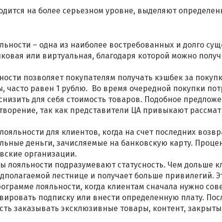
одится на более серьезном уровне, выделяют определе
ьности – одна из наиболее востребованных и долго сущ
иковая или виртуальная, благодаря которой можно пол
ости позволяет покупателям получать кэшбек за покупк
, часто равен 1 рублю. Во время очередной покупки по
низить для себя стоимость товаров. Подобное предлож
етворение, так как представители ЦА привыкают рассма
лояльности для клиентов, когда на счет последних возв
альные деньги, зачисляемые на банковскую карту. Проце
вские организации.
 лояльности подразумевают статусность. Чем дольше к
едполагаемой лестнице и получает больше привилегий. Э
рограмме лояльности, когда клиентам сначала нужно со
ивировать подписку или внести определенную плату. Пос
ть заказывать эксклюзивные товары, контент, закрытый 