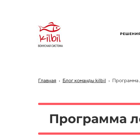
РЕШЕНИ
Главная
›
Блог команды kilbil
›
Программа л
Программа л