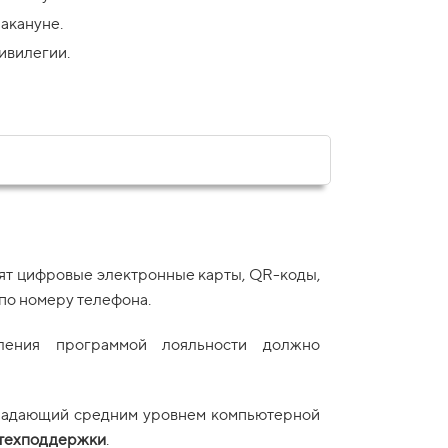
акануне.
ривилегии.
ят цифровые электронные карты, QR-коды,
"по номеру телефона.
ения программой лояльности должно
бладающий средним уровнем компьютерной
 техподдержки
.