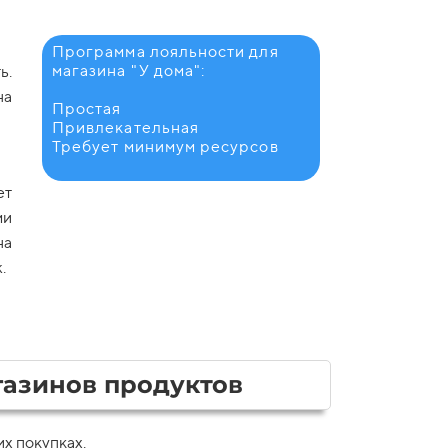
Программа лояльности для
магазина "У дома":
ь.
на
Простая
Привлекательная
Требует минимум ресурсов
ет
ми
на
.
азинов продуктов
х покупках.