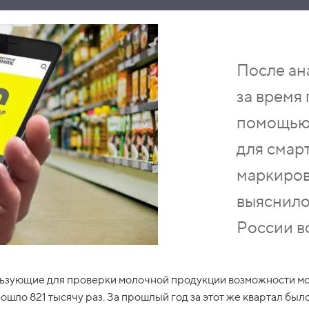
После ан
за время
помощью
для смар
маркиров
выяснило
России в
ользующие для проверки молочной продукции возможности м
шло 821 тысячу раз. За прошлый год за этот же квартал был