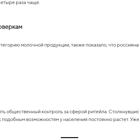
четыре раза чаще.
роверкам
атегорию молочной продукции, также показало, что россияна
ь общественный контроль за сферой ритейла. Столкнувшись
 к подобным возможностям у населения постоянно растет. Уж