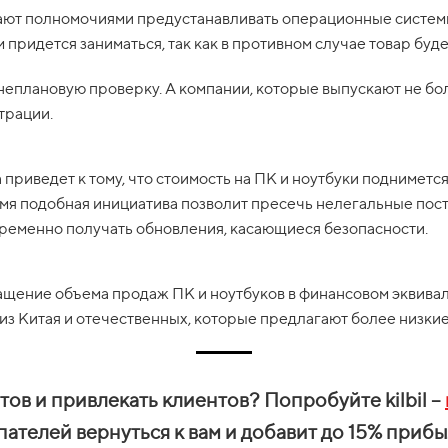
ают полномочиями предустанавливать операционные системы
 придется заниматься, так как в противном случае товар буде
неплановую проверку. А компании, которые выпускают не бол
трации.
приведет к тому, что стоимость на ПК и ноутбуки поднимется
емя подобная инициатива позволит пресечь нелегальные пос
евременно получать обновления, касающиеся безопасности.
ащение объема продаж ПК и ноутбуков в финансовом эквивале
з Китая и отечественных, которые предлагают более низкие 
ов и привлекать клиентов? Попробуйте kilbil –
упателей вернуться к вам и добавит до 15% при