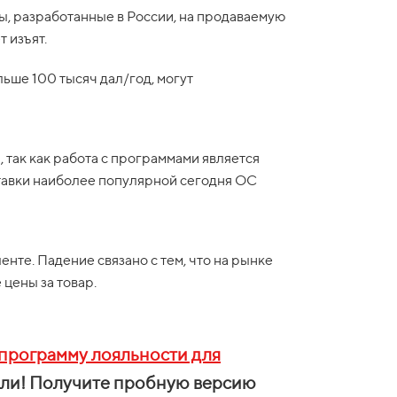
, разработанные в России, на продаваемую
т изъят.
ьше 100 тысяч дал/год, могут
, так как работа с программами является
тавки наиболее популярной сегодня ОС
нте. Падение связано с тем, что на рынке
цены за товар.
программу лояльности для
были! Получите пробную версию