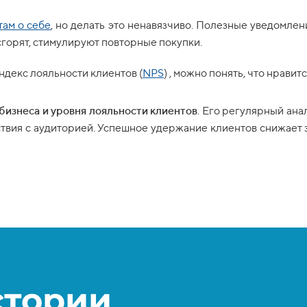
там о себе
, но делать это ненавязчиво. Полезные уведомлен
сгорят, стимулируют повторные покупки.
ндекс лояльности клиентов (
NPS
) , можно понять, что нравит
бизнеса и уровня лояльности клиентов
. Его регулярный ана
вия с аудиторией. Успешное удержание клиентов снижает з
стории