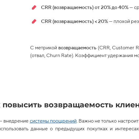
СRR (возвращаемость) от 20% до 40%
— с
CRR (возвращаемость) < 20%
— плохой рез
С метрикой
возвращаемость
(CRR, Customer Re
(отвал, Churn Rate). Коэффициент удержания 
 повысить возвращаемость клие
 — внедрение
системы поощрений
. Важно не только настрои
спользовать данные о предыдущих покупках и интересах