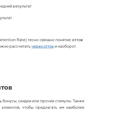
редний результат
ультат
tention Rate) тесно связано понятие
отток
можно рассчитать
через
отток
и наоборот.
нтов
ть бонусы, скидки или прочие стимулы. Также
 клиентов, чтобы предлагать им наиболее