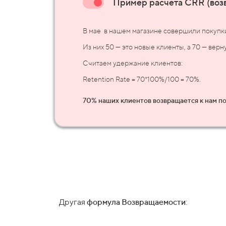
Пример расчета CRR (возв
В мае в нашем магазине совершили покупки 
Из них 50 — это новые клиенты, а 70 — верну
Считаем удержание клиентов:
Retention
Rate = 70*100%/100 = 70%.
70% наших клиентов возвращается к нам п
Другая
формула Возвращаемости
: